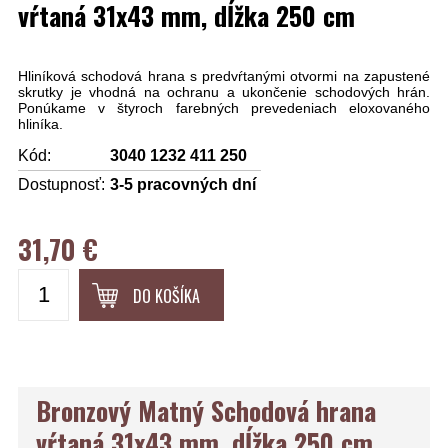
vŕtaná 31x43 mm, dĺžka 250 cm
Hliníková schodová hrana s predvŕtanými otvormi na zapustené
skrutky je vhodná na ochranu a ukončenie schodových hrán.
Ponúkame v štyroch farebných prevedeniach eloxovaného
hliníka.
Kód:
3040 1232 411 250
Dostupnosť:
3-5 pracovných dní
31,70 €
DO KOŠÍKA
Bronzový Matný Schodová hrana
vŕtaná 31x43 mm, dĺžka 250 cm