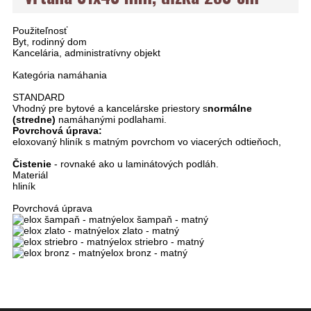
Použiteľnosť
Byt, rodinný dom
Kancelária, administratívny objekt
Kategória namáhania
STANDARD
Vhodný pre bytové a kancelárske priestory s
normálne
(stredne)
namáhanými podlahami.
Povrchová úprava:
eloxovaný hliník s matným povrchom vo viacerých odtieňoch,
Čistenie
- rovnaké ako u laminátových podláh.
Materiál
hliník
Povrchová úprava
elox šampaň - matný
elox zlato - matný
elox striebro - matný
elox bronz - matný