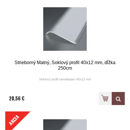
Strieborný Matný, Soklový profil 40x12 mm, dĺžka
250cm
Soklový profil samolepiaci 40x12 mm
Farba: elox strieborný matný
20,56 €
AKCIA