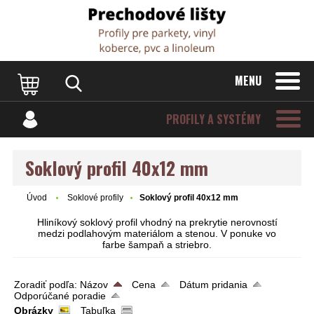
Dvere Podlahy
MENU
PROFILY A SYSTÉMY
Soklový profil 40x12 mm
Úvod
Soklové profily
Soklový profil 40x12 mm
Hliníkový soklový profil vhodný na prekrytie nerovností
medzi podlahovým materiálom a stenou. V ponuke vo
farbe šampaň a striebro.
Zoradiť podľa:
Názov
Cena
Dátum pridania
Odporúčané poradie
Obrázky
Tabuľka