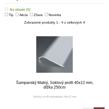
Na sklade
(0)
Tip
Akcia
Zľava
Novinka
Zobrazené produkty
1 - 4
z celkových
4
Šampanský Matný, Soklový profil 40x12 mm,
dĺžka 250cm
Soklový profil samolepiaci 40x12 mm
Farba: elox šampanský matný