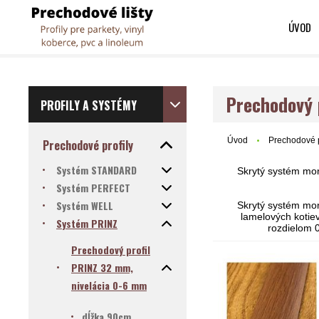
ÚVOD
Prechodový 
PROFILY A SYSTÉMY
Úvod
Prechodové p
Prechodové profily
Systém STANDARD
Skrytý systém mon
Systém PERFECT
Systém WELL
Skrytý systém mon
lamelových kotie
Systém PRINZ
rozdielom 
Prechodový profil
PRINZ 32 mm,
nivelácia 0-6 mm
dĺžka 90cm