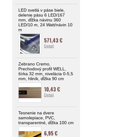
LED svetlá v páse biele,
delenie pásu 6 LED/167
mm, dĺžka návinu 360
LED/10 m, 24 Watt/návin 10
m
571,43 €
Detail
Zebrano Cremo,
Prechodový profil WELL,
šírka 32 mm, nivelácia 0-5,5
mm, hliník, dĺžka 90 cm
10,43 €
Detail
Tesnenie na dvere
samolepiace, PVC,
transparentné, dĺžka 100 cm
6,95 €