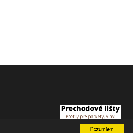
Rozumiem
right 2014 - 2026 © Prechodové, schodové a ukončovacie lišty a profily pre podlahy