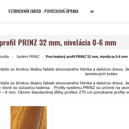
VZORKOVNÍK FARIEB - POVRCHOVÁ ÚPRAVA
≫
profil PRINZ 32 mm, nivelácia 0-6 mm
rofily
Systém PRINZ
Prechodový profil PRINZ 32 mm, nivelácia 0-6 mm
táže so širokou škálou fabieb eloxovaného hliníka a dekórov dreva. 
lamelových kotiev.
táže so širokou škálou fabieb eloxovaného hliníka a dekórov dreva. 
v, ktoré sú súčasťou balenia. . Profily systému PRINZ sú určené na uk
0 – 6 mm. Okrem štandardnej dĺžky profilov 270 cm ponúkame profily v