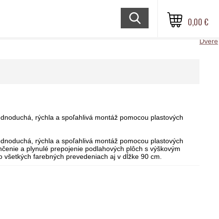
0,00 €
Dvere
Jednoduchá, rýchla a spoľahlivá montáž pomocou plastových
Jednoduchá, rýchla a spoľahlivá montáž pomocou plastových
ončenie a plynulé prepojenie podlahových plôch s výškovým
o všetkých farebných prevedeniach aj v dĺžke 90 cm.