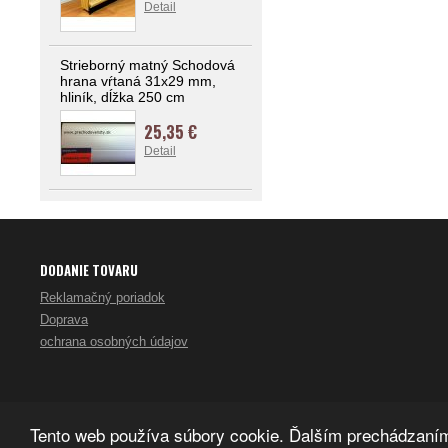
Detail
Strieborný matný Schodová
hrana vŕtaná 31x29 mm,
hliník, dĺžka 250 cm
25,35 €
Detail
DODANIE TOVARU
Reklamačný poriadok
Doprava
ochrana osobných údajov
Tento web používa súbory cookie. Ďalším prechádzaním 