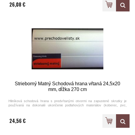
90 cm a 270 cm.
26,08 €
Strieborný Matný Schodová hrana vŕtaná 24,5x20
mm, dĺžka 270 cm
Hliníková schodová hrana s predvŕtanými otvormi na zapustené skrutky je
používaná na dokonalé ukončenie podlahových materiálov (koberec, pvc,
laminát). Ponúkame na výber štyri metalické farby eloxovaného hliníka.
Schodové hrany sú k dispozícii v dvoch základných dĺžkových prevedeniach -
90 cm a 270 cm.
24,56 €