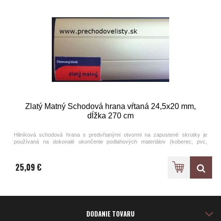
Zlatý Matný Schodová hrana vŕtaná 24,5x20 mm,
dĺžka 270 cm
Hliníková schodová hrana s predvŕtanými otvormi na zapustené skrutky je
používaná na dokonalé ukončenie podlahových materiálov (koberec, pvc,
laminát). Ponúkame na výber štyri metalické farby eloxovaného hliníka.
Schodové hrany sú k dispozícii v dvoch základných dĺžkových prevedeniach -
90 cm a 270 cm.
25,09 €
DODANIE TOVARU