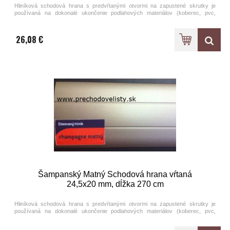
Hliníková schodová hrana s predvŕtanými otvormi na zapustené skrutky je
používaná na dokonalé ukončenie podlahových materiálov (koberec, pvc,
laminát). Ponúkame na výber štyri metalické farby eloxovaného hliníka.
Schodové hrany sú k dispozícii v dvoch základných dĺžkových prevedeniach -
90 cm a 270 cm.
26,08 €
Šampanský Matný Schodová hrana vŕtaná
24,5x20 mm, dĺžka 270 cm
Hliníková schodová hrana s predvŕtanými otvormi na zapustené skrutky je
používaná na dokonalé ukončenie podlahových materiálov (koberec, pvc,
laminát). Ponúkame na výber štyri metalické farby eloxovaného hliníka.
Schodové hrany sú k dispozícii v dvoch základných dĺžkových prevedeniach -