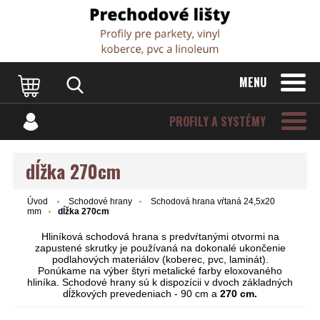
Dvere Podlahy
MENU
PROFILY A SYSTÉMY
dĺžka 270cm
Úvod
Schodové hrany
Schodová hrana vŕtaná 24,5x20
mm
dĺžka 270cm
Hliníková schodová hrana s predvŕtanými otvormi na
zapustené skrutky je používaná na dokonalé ukončenie
podlahových materiálov (koberec, pvc, laminát).
Ponúkame na výber štyri metalické farby eloxovaného
hliníka. Schodové hrany sú k dispozícii v dvoch základných
dĺžkových prevedeniach - 90 cm a
270 cm.