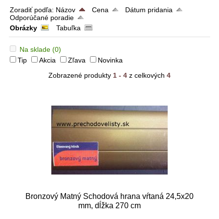
Zoradiť podľa:
Názov
Cena
Dátum pridania
Odporúčané poradie
Obrázky
Tabuľka
Na sklade
(0)
Tip
Akcia
Zľava
Novinka
Zobrazené produkty
1 - 4
z celkových
4
Bronzový Matný Schodová hrana vŕtaná 24,5x20
mm, dĺžka 270 cm