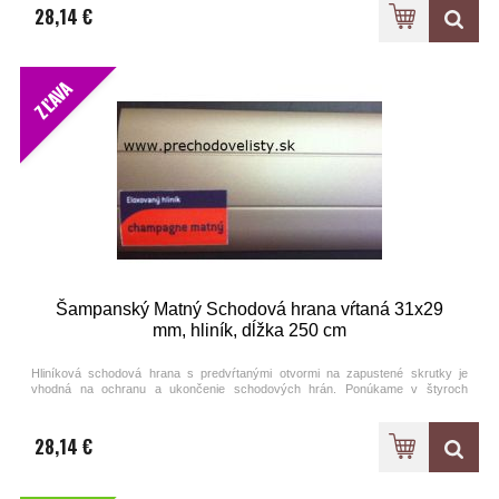
28,14 €
ZĽAVA
Šampanský Matný Schodová hrana vŕtaná 31x29
mm, hliník, dĺžka 250 cm
Hliníková schodová hrana s predvŕtanými otvormi na zapustené skrutky je
vhodná na ochranu a ukončenie schodových hrán. Ponúkame v štyroch
farebných prevedeniach eloxovaného hliníka.
28,14 €