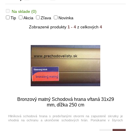
Na sklade
(0)
Tip
Akcia
Zľava
Novinka
Zobrazené produkty
1 - 4
z celkových
4
Bronzový matný Schodová hrana vŕtaná 31x29
mm, dĺžka 250 cm
Hliníková schodová hrana s predvŕtanými otvormi na zapustené skrutky je
vhodná na ochranu a ukončenie schodových hrán. Ponúkame v štyroch
farebných prevedeniach eloxovaného hliníka.