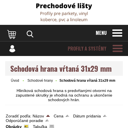
Dvere Podlahy
MENU
PROFILY A SYSTÉMY
Schodová hrana vŕtaná 31x29 mm
Úvod
Schodové hrany
Schodová hrana vŕtaná 31x29 mm
Hliníková schodová hrana s predvŕtanými otvormi na
zapustené skrutky je vhodná na ochranu a ukončenie
schodových hrán.
Zoradiť podľa:
Názov
Cena
Dátum pridania
Odporúčané poradie
Obrázky
Tabuľka