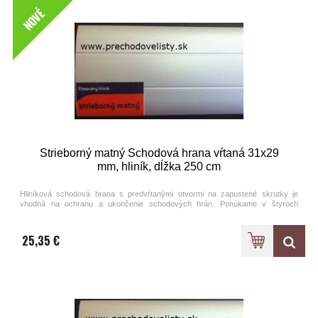
NOVÉ
Strieborný matný Schodová hrana vŕtaná 31x29
mm, hliník, dĺžka 250 cm
Hliníková schodová hrana s predvŕtanými otvormi na zapustené skrutky je
vhodná na ochranu a ukončenie schodových hrán. Ponúkame v štyroch
farebných prevedeniach eloxovaného hliníka.
25,35 €