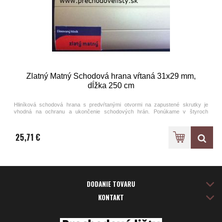
Zlatný Matný Schodová hrana vŕtaná 31x29 mm,
dĺžka 250 cm
Hliníková schodová hrana s predvŕtanými otvormi na zapustené skrutky je
vhodná na ochranu a ukončenie schodových hrán. Ponúkame v štyroch
farebných prevedeniach eloxovaného hliníka.
25,71 €
DODANIE TOVARU
KONTAKT