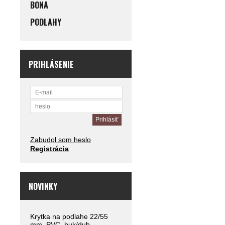
BONA
PODLAHY
PRIHLÁSENIE
Zabudol som heslo
Registrácia
NOVINKY
Krytka na podlahe 22/55
mm, PVC, buk/dub