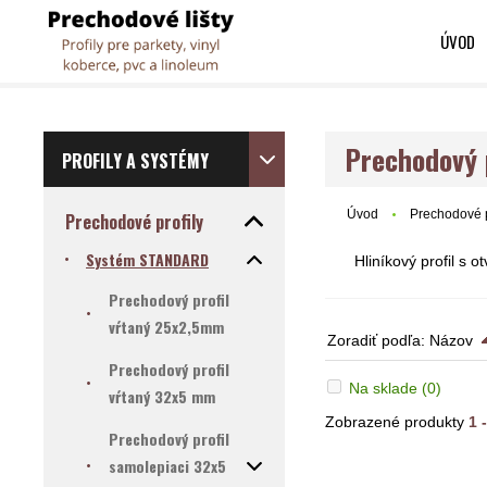
ÚVOD
Prechodový 
PROFILY A SYSTÉMY
Úvod
Prechodové p
Prechodové profily
Systém STANDARD
Hliníkový profil s
Prechodový profil
vŕtaný 25x2,5mm
Zoradiť podľa:
Názov
Prechodový profil
Na sklade
(0)
vŕtaný 32x5 mm
Zobrazené produkty
1 
Prechodový profil
samolepiaci 32x5