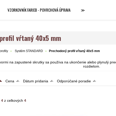
VZORKOVNÍK FARIEB - POVRCHOVÁ ÚPRAVA
≫
profil vŕtaný 40x5 mm
rofily
Systém STANDARD
Prechodový profil vŕtaný 40x5 mm
 otvormi na zapustené skrutky sa používa na ukončenie alebo plynulý p
rozdielom.
Cena
Dátum pridania
Odporúčané poradie
- 4
z celkových
4