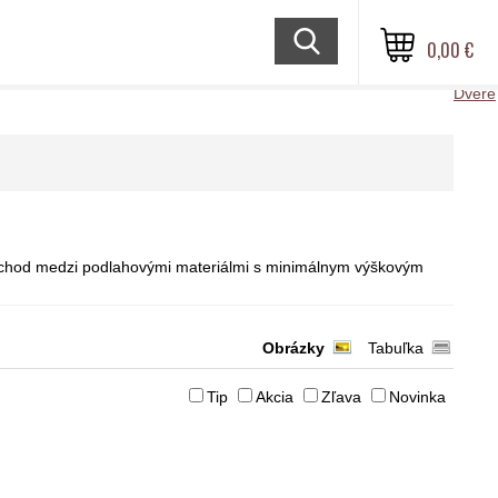
0,00 €
Dvere
rechod medzi podlahovými materiálmi s minimálnym výškovým
Obrázky
Tabuľka
Tip
Akcia
Zľava
Novinka