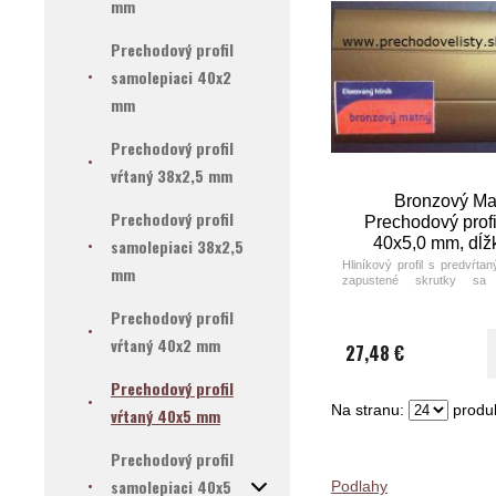
mm
Prechodový profil
samolepiaci 40x2
mm
Prechodový profil
vŕtaný 38x2,5 mm
Bronzový Ma
Prechodový profil
Prechodový profi
40x5,0 mm, dĺž
samolepiaci 38x2,5
cm
Hliníkový profil s predvŕta
mm
zapustené skrutky sa
ukončenie alebo plynulý 
podlahovými materiálmi 
Prechodový profil
výškovými rozdielmi. P
vŕtaný 40x2 mm
farebné prevedenia eloxov
27,48 €
s matným povrchom – ša
striebro a bronz.
Prechodový profil
Farba: elox bronzový matn
Na stranu:
produk
vŕtaný 40x5 mm
Prechodový profil
samolepiaci 40x5
Podlahy