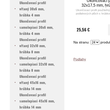
Ukončovací pr
Ukončovací profil
32x17,5 mm, hr
vŕtaný 30x6 mm,
- 15,2 mm, dĺž
Ukončovací profil použiteľn
podlahových plôch s hrúbko
hrúbka 4 mm
cm
alebo ich dokonalé napojen
Ukončovací profil
ponuke v štyroch farebnýc
eloxovaného hliníka.
samolepiaci 30x6 mm,
25,56 €
Farba: elox bronzový matn
hrúbka 4 mm
Ukončovací profil
Na stranu:
produk
vŕtaný 32x10 mm,
hrúbka 8 mm
Ukončovací profil
Podlahy
samolepiaci 32x10 mm,
hrúbka 8 mm
Ukončovací profil
vŕtaný 45x16 mm,
hrúbka 14 mm
Ukončovací profil
samolepiaci 45x16 mm,
hrúbka 14 mm