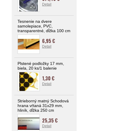
Detail
Tesnenie na dvere
samolepiace, PVC,
transparentné, dĺžka 100 cm
6,95 €
Detail
Plstené podložky 17 mm,
biela, 20 ks/1 balenie
1,30 €
Detail
Strieborný matný Schodová
hrana vŕtaná 31x29 mm,
hliník, dĺžka 250 cm
25,35 €
Detail