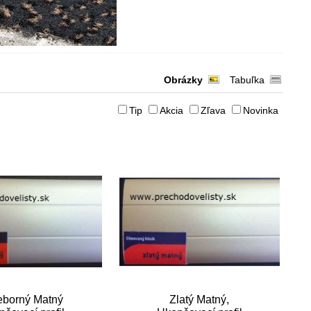
Obrázky
Tabuľka
Tip
Akcia
Zľava
Novinka
ieborný Matný
Zlatý Matný,