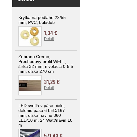
Krytka na podlahe 22/55
mm, PVC, buk/dub
1,34 €
Detail
Zebrano Cremo,
Prechodový profil WELL,
šírka 32 mm, nivelácia 0-5,5
mm, dĺžka 270 cm
31,29 €
Detail
LED svetlá v páse biele,
delenie pásu 6 LED/167
mm, dĺžka návinu 360
LED/10 m, 24 Watt/návin 10
m
571,43 €