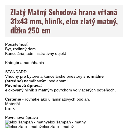
Zlatý Matný Schodová hrana vŕtaná
31x43 mm, hliník, elox zlatý matný,
dĺžka 250 cm
Použiteľnosť
Byt, rodinný dom
Kancelária, administratívny objekt
Kategória namáhania
STANDARD
Vhodný pre bytové a kancelárske priestory s
normálne
(stredne)
namáhanými podlahami.
Povrchová úprava:
eloxovaný hliník s matným povrchom vo viacerých odtieňoch,
Čistenie
- rovnaké ako u laminátových podláh.
Materiál
hliník
Povrchová úprava
elox šampaň - matný
elox zlato - matný