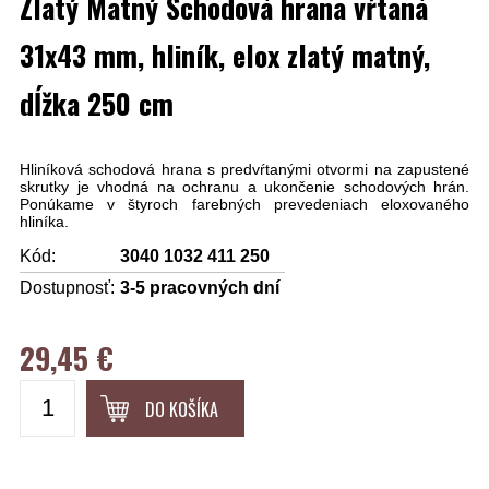
Zlatý Matný Schodová hrana vŕtaná
31x43 mm, hliník, elox zlatý matný,
dĺžka 250 cm
Hliníková schodová hrana s predvŕtanými otvormi na zapustené
skrutky je vhodná na ochranu a ukončenie schodových hrán.
Ponúkame v štyroch farebných prevedeniach eloxovaného
hliníka.
Kód:
3040 1032 411 250
Dostupnosť:
3-5 pracovných dní
29,45 €
DO KOŠÍKA