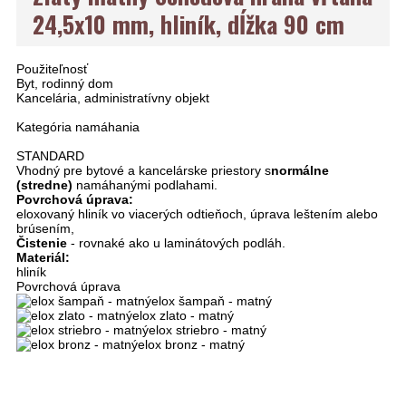
24,5x10 mm, hliník, dĺžka 90 cm
Použiteľnosť
Byt, rodinný dom
Kancelária, administratívny objekt
Kategória namáhania
STANDARD
Vhodný pre bytové a kancelárske priestory s
normálne
(stredne)
namáhanými podlahami.
Povrchová úprava:
eloxovaný hliník vo viacerých odtieňoch, úprava leštením alebo
brúsením,
Čistenie
- rovnaké ako u laminátových podláh.
Materiál:
hliník
Povrchová úprava
elox šampaň - matný
elox zlato - matný
elox striebro - matný
elox bronz - matný