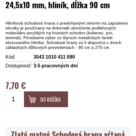
24,5x10 mm, hliník, dĺžka 90 cm
Hliníková schodová hrana s predvŕtanými otvormi na zapustené
skrutky je používaný na dokonalé ukončenie podlahových
materiálov použitých na hranách schodov (koberec, pvc,
laminát). Ponúkame výber zo štyroch metalických farieb
eloxovaného hliníka. Schodové hrany sú k dispozícii v dvoch
základných dĺžkových prevedeniach - 90 cm a 270 cm.
Kód:
3043 1010 411 090
Dostupnosť:
3-5 pracovných dní
7,70 €
DO KOŠÍKA
Zlatý matný Schodová hrana vŕtaná