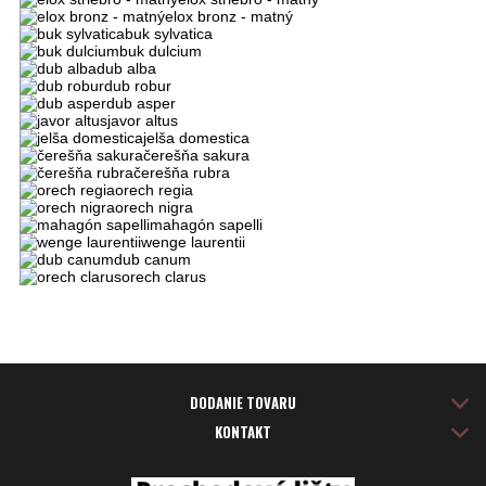
elox bronz - matný
buk sylvatica
buk dulcium
dub alba
dub robur
dub asper
javor altus
jelša domestica
čerešňa sakura
čerešňa rubra
orech regia
orech nigra
mahagón sapelli
wenge laurentii
dub canum
orech clarus
DODANIE TOVARU
KONTAKT