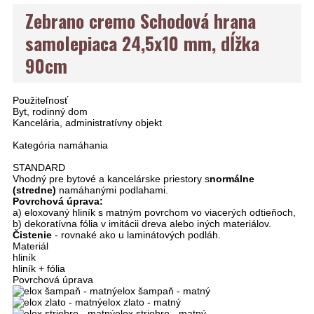
Zebrano cremo Schodová hrana
samolepiaca 24,5x10 mm, dĺžka
90cm
Použiteľnosť
Byt, rodinný dom
Kancelária, administratívny objekt
Kategória namáhania
STANDARD
Vhodný pre bytové a kancelárske priestory s
normálne
(stredne)
namáhanými podlahami.
Povrchová úprava:
a) eloxovaný hliník s matným povrchom vo viacerých odtieňoch,
b) dekoratívna fólia v imitácii dreva alebo iných materiálov.
Čistenie
- rovnaké ako u laminátových podláh.
Materiál
hliník
hliník + fólia
Povrchová úprava
elox šampaň - matný
elox zlato - matný
elox striebro - matný