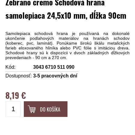
Zebrano cremo Schodová hrana
samolepiaca 24,5x10 mm, dĺžka 90cm
Samolepiaca schodová hrana je používaná na dokonalé
ukončenie podlahových materiálov na hranách schodov
(koberec, pvc, laminát). Ponúkame širokú škálu metalických
farieb eloxovaného hliníka alebo PVC fólie s imitáciou dreva.
Schodové hrany sú k dispozícii v dvoch základných dĺžkových
prevedeniach - 90 cm a 270 cm.
Kód:
3043 6710 511 090
Dostupnosť:
3-5 pracovných dní
8,19 €
DO KOŠÍKA