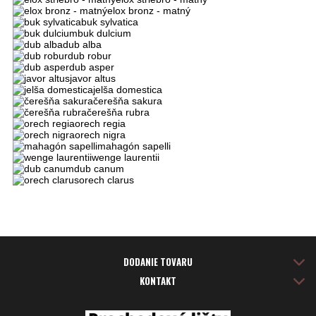
elox bronz - matný
buk sylvatica
buk dulcium
dub alba
dub robur
dub asper
javor altus
jelša domestica
čerešňa sakura
čerešňa rubra
orech regia
orech nigra
mahagón sapelli
wenge laurentii
dub canum
orech clarus
DODANIE TOVARU
KONTAKT