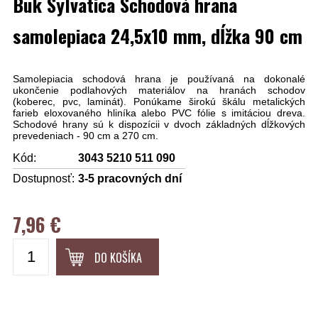
Buk Sylvatica Schodová hrana
samolepiaca 24,5x10 mm, dĺžka 90 cm
Samolepiacia schodová hrana je používaná na dokonalé
ukončenie podlahových materiálov na hranách schodov
(koberec, pvc, laminát). Ponúkame širokú škálu metalických
farieb eloxovaného hliníka alebo PVC fólie s imitáciou dreva.
Schodové hrany sú k dispozícii v dvoch základných dĺžkových
prevedeniach - 90 cm a 270 cm.
Kód:
3043 5210 511 090
Dostupnosť:
3-5 pracovných dní
7,96 €
DO KOŠÍKA