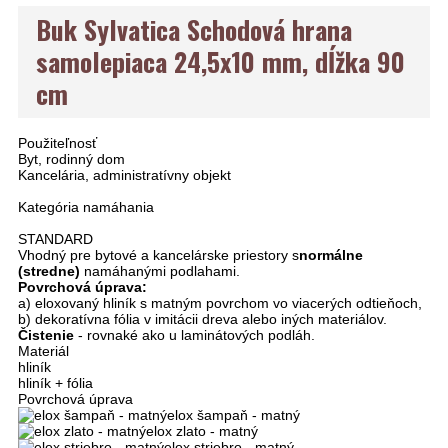
Buk Sylvatica Schodová hrana
samolepiaca 24,5x10 mm, dĺžka 90
cm
Použiteľnosť
Byt, rodinný dom
Kancelária, administratívny objekt
Kategória namáhania
STANDARD
Vhodný pre bytové a kancelárske priestory s
normálne
(stredne)
namáhanými podlahami.
Povrchová úprava:
a) eloxovaný hliník s matným povrchom vo viacerých odtieňoch,
b) dekoratívna fólia v imitácii dreva alebo iných materiálov.
Čistenie
- rovnaké ako u laminátových podláh.
Materiál
hliník
hliník + fólia
Povrchová úprava
elox šampaň - matný
elox zlato - matný
elox striebro - matný