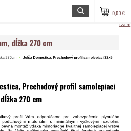
0,00 €
Dvere
 mm, dĺžka 270 cm
žka 270cm
Jelša Domestica, Prechodový profil samolepiaci 32x5
estica, Prechodový profil samolepiaci
 dĺžka 270 cm
iníkový profil Vám odporúčame pre zabezpečenie plynulého
podlahovými materiálmi s minimálnymi výškovými rozdielmi.
 pevná montáž vďaka mimoriadne kvalitnej samolepiacej vrstve
ade, že Vaše požiadavky nespĺňajú štyri farebné prevedenia