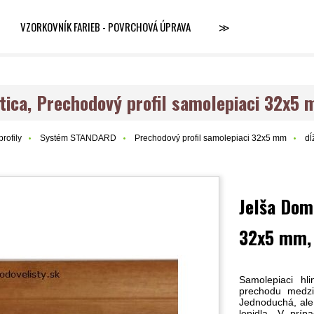
VZORKOVNÍK FARIEB - POVRCHOVÁ ÚPRAVA
≫
tica, Prechodový profil samolepiaci 32x5
rofily
Systém STANDARD
Prechodový profil samolepiaci 32x5 mm
dĺ
Jelša Dom
32x5 mm,
Samolepiaci hl
prechodu medzi 
Jednoduchá, ale
lepidla. V príp