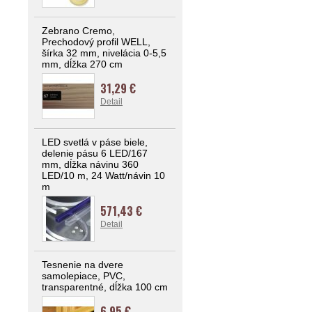
Zebrano Cremo,
Prechodový profil WELL,
šírka 32 mm, nivelácia 0-5,5
mm, dĺžka 270 cm
31,29 €
Detail
LED svetlá v páse biele,
delenie pásu 6 LED/167
mm, dĺžka návinu 360
LED/10 m, 24 Watt/návin 10
m
571,43 €
Detail
Tesnenie na dvere
samolepiace, PVC,
transparentné, dĺžka 100 cm
6,95 €