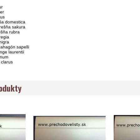
ur
er
tus
lša domestica
rešňa sakura
ešňa rubra
regia
nigra
ahagón sapelli
nge laurentii
anum
 clarus
rodukty