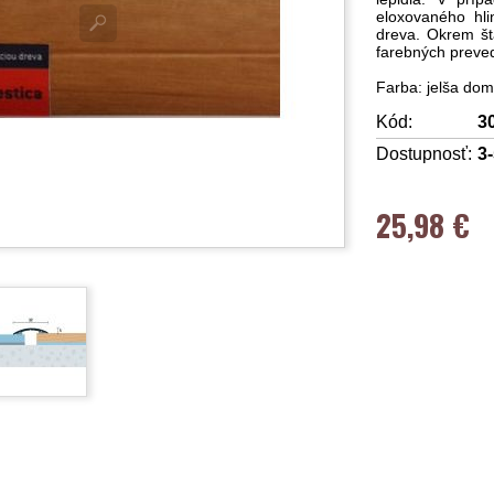
eloxovaného hli
dreva. Okrem št
farebných preved
Farba: jelša dom
Kód:
3
Dostupnosť:
3
25,98 €