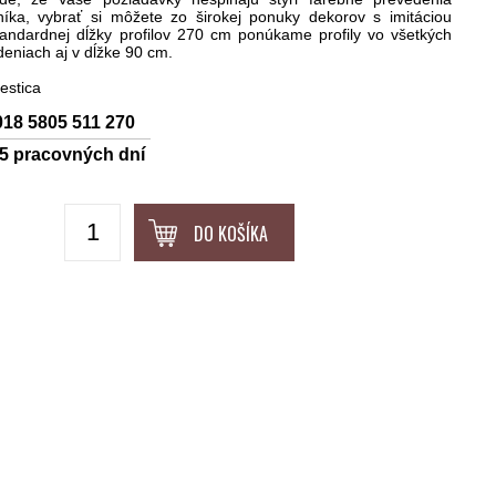
níka, vybrať si môžete zo širokej ponuky dekorov s imitáciou
andardnej dĺžky profilov 270 cm ponúkame profily vo všetkých
eniach aj v dĺžke 90 cm.
estica
018 5805 511 270
-5 pracovných dní
DO KOŠÍKA