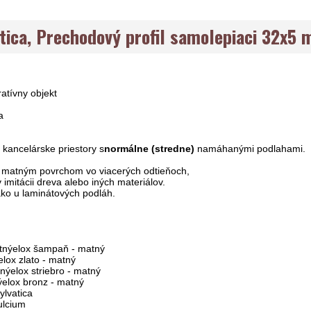
tica, Prechodový profil samolepiaci 32x5
ratívny objekt
a
kancelárske priestory s
normálne (stredne)
namáhanými podlahami.
 s matným povrchom vo viacerých odtieňoch,
v imitácii dreva alebo iných materiálov.
ko u laminátových podláh.
elox šampaň - matný
elox zlato - matný
elox striebro - matný
elox bronz - matný
ylvatica
ulcium