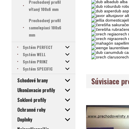
Prechodový profil
dub alba
dub rob
vŕtaný 100x6 mm
dub asp
javor al
Prechodový profil
je
če
samolepiaci 100x6
čer
mm
orech 
orech 
m
Systém PERFECT
we
dub c
Systém WELL
orech
Systém PRINZ
Systém SPECIFIC
Súvisiace p
Schodové hrany
Ukončovacie profily
Soklové profily
Ochranné rohy
Doplnky