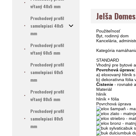
vŕtaný 40x5 mm
Jelša Domes
Prechodový profil
samolepiaci 40x5
Použiteľnosť
mm
Byt, rodinný dom
Kancelária, administ
Prechodový profil
Kategória namáhani
vŕtaný 60x5 mm
STANDARD
Prechodový profil
Vhodný pre bytové a 
Povrchová úprava:
samolepiaci 60x5
a) eloxovaný hliník
mm
b) dekoratívna fólia 
Čistenie
- rovnaké a
Materiál
Prechodový profil
hliník
vŕtaný 80x5 mm
hliník + fólia
Povrchová úprava
Prechodový profil
samolepiaci 80x5
mm
buk s
buk d