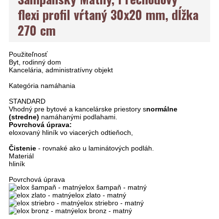
flexi profil vŕtaný 30x20 mm, dĺžka
270 cm
Použiteľnosť
Byt, rodinný dom
Kancelária, administratívny objekt
Kategória namáhania
STANDARD
Vhodný pre bytové a kancelárske priestory s
normálne
(stredne)
namáhanými podlahami.
Povrchová úprava:
eloxovaný hliník vo viacerých odtieňoch,
Čistenie
- rovnaké ako u laminátových podláh.
Materiál
hliník
Povrchová úprava
elox šampaň - matný
elox zlato - matný
elox striebro - matný
elox bronz - matný