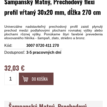
Šampanský Matný, Prechodový flexi
profil vŕtaný 30x20 mm, dĺžka 270 cm
Univerzálne nadstaviteľný prechodový profil zaistí plynulý
prechod medzi podlahovými plochami rovnakej výšky alebo
plochami rôznej výšky. Ponúkame štyri farebné prevedenia
eloxovaného hliníka - šampaň, zlato, striebro a bronz.
Kód:
3007 0720 411 270
Dostupnosť:
3-5 pracovných dní
32,03 €
DO KOŠÍKA
Šampanský Matný, Prechodový