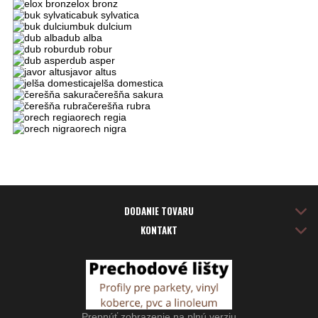
elox bronz
buk sylvatica
buk dulcium
dub alba
dub robur
dub asper
javor altus
jelša domestica
čerešňa sakura
čerešňa rubra
orech regia
orech nigra
DODANIE TOVARU
KONTAKT
Prepnúť zobrazenie na plnú verziu