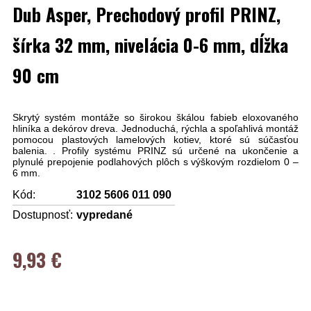
Dub Asper, Prechodový profil PRINZ,
šírka 32 mm, nivelácia 0-6 mm, dĺžka
90 cm
Skrytý systém montáže so širokou škálou fabieb eloxovaného
hliníka a dekórov dreva. Jednoduchá, rýchla a spoľahlivá montáž
pomocou plastových lamelových kotiev, ktoré sú súčasťou
balenia. . Profily systému PRINZ sú určené na ukončenie a
plynulé prepojenie podlahových plôch s výškovým rozdielom 0 –
6 mm.
Kód:
3102 5606 011 090
Dostupnosť:
vypredané
9,93 €