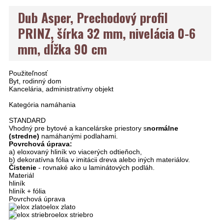
Dub Asper, Prechodový profil
PRINZ, šírka 32 mm, nivelácia 0-6
mm, dĺžka 90 cm
Použiteľnosť
Byt, rodinný dom
Kancelária, administratívny objekt
Kategória namáhania
STANDARD
Vhodný pre bytové a kancelárske priestory s
normálne
(stredne)
namáhanými podlahami.
Povrchová úprava:
a) eloxovaný hliník vo viacerých odtieňoch,
b) dekoratívna fólia v imitácii dreva alebo iných materiálov.
Čistenie
- rovnaké ako u laminátových podláh.
Materiál
hliník
hliník + fólia
Povrchová úprava
elox zlato
elox striebro