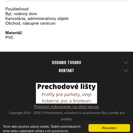
Použiteľnosť
Byt, rodinný dom
Kancelária, administratívny objekt
Obchod, nákupné centrum
Materiál:
PVC
DODANIE TOVARU
KONTAKT
Prepnúť zobrazenie na plnú verziu
Copyright 2014 - 2026 © Prechodové, schodové a ukončovacie lišty a profily pre
podlahy
Tvorba eshopov - Atomer.sk
Tento web používa súbory cookie. Ďalším prechádzaním
Rozumiem
tohto webu vyjadrujete súhlas s ich používaním.